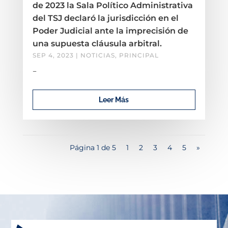
de 2023 la Sala Político Administrativa
del TSJ declaró la jurisdicción en el
Poder Judicial ante la imprecisión de
una supuesta cláusula arbitral.
SEP 4, 2023
|
NOTICIAS
,
PRINCIPAL
–
Leer Más
Página 1 de 5
1
2
3
4
5
»