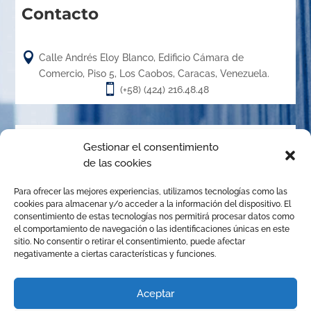
Contacto

Calle Andrés Eloy Blanco, Edificio Cámara de
Comercio, Piso 5, Los Caobos, Caracas, Venezuela.

(+58) (424) 216.48.48
Acerca de
Gestionar el consentimiento
de las cookies
El Centro de Arbitraje de la Cámara de Caracas (CACC),
Para ofrecer las mejores experiencias, utilizamos tecnologías como las
creado en el año 1.989, es un órgano de la Cámara de
cookies para almacenar y/o acceder a la información del dispositivo. El
Comercio, Industria y Servicios de Caracas, organizado de
consentimiento de estas tecnologías nos permitirá procesar datos como
el comportamiento de navegación o las identificaciones únicas en este
conformidad con las disposiciones de la Ley de Arbitraje
sitio. No consentir o retirar el consentimiento, puede afectar
Comercial para promover la solución de conflictos
negativamente a ciertas características y funciones.
mediante el arbitraje institucional, la mediación y
cualquier otro mecanismo alternativo de solución de
Aceptar
controversias.