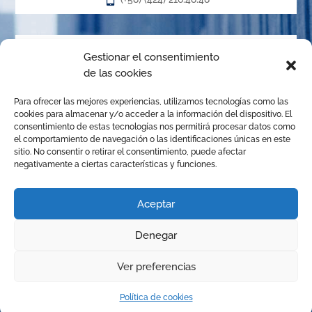
Acerca de
Gestionar el consentimiento
de las cookies
El Centro de Arbitraje de la Cámara de Caracas (CACC),
Para ofrecer las mejores experiencias, utilizamos tecnologías como las
creado en el año 1.989, es un órgano de la Cámara de
cookies para almacenar y/o acceder a la información del dispositivo. El
Comercio, Industria y Servicios de Caracas, organizado de
consentimiento de estas tecnologías nos permitirá procesar datos como
el comportamiento de navegación o las identificaciones únicas en este
conformidad con las disposiciones de la Ley de Arbitraje
sitio. No consentir o retirar el consentimiento, puede afectar
Comercial para promover la solución de conflictos
negativamente a ciertas características y funciones.
mediante el arbitraje institucional, la mediación y
cualquier otro mecanismo alternativo de solución de
Aceptar
controversias.
Denegar
© Copyright 2025 Centro de Arbitraje | Todos los derechos
1
Ver preferencias
reservados | Diseñado por
JhonGuevara
Política de cookies