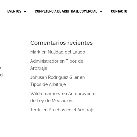
EVENTOS
COMPETENCIA DE ARBITRAJE COMERCIAL
CONTACTO
Comentarios recientes
Mark
en
Nulidad del Laudo
Administrador
en
Tipos de
o
Arbitraje
ad
Johusan Rodríguez Giler
en
Tipos de Arbitraje
Wilda martinez
en
Anteproyecto
de Ley de Mediación.
Terrie
en
Pruebas en el Arbitraje