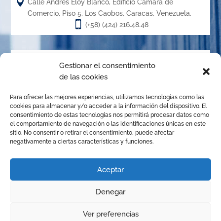

Calle Andrés Eloy Blanco, Edificio Cámara de
Comercio, Piso 5, Los Caobos, Caracas, Venezuela.

(+58) (424) 216.48.48
Acerca de
Gestionar el consentimiento
de las cookies
El Centro de Arbitraje de la Cámara de Caracas (CACC),
Para ofrecer las mejores experiencias, utilizamos tecnologías como las
creado en el año 1.989, es un órgano de la Cámara de
cookies para almacenar y/o acceder a la información del dispositivo. El
Comercio, Industria y Servicios de Caracas, organizado de
consentimiento de estas tecnologías nos permitirá procesar datos como
el comportamiento de navegación o las identificaciones únicas en este
conformidad con las disposiciones de la Ley de Arbitraje
sitio. No consentir o retirar el consentimiento, puede afectar
Comercial para promover la solución de conflictos
negativamente a ciertas características y funciones.
mediante el arbitraje institucional, la mediación y
cualquier otro mecanismo alternativo de solución de
Aceptar
controversias.
Denegar
© Copyright 2025 Centro de Arbitraje | Todos los derechos
1
Ver preferencias
reservados | Diseñado por
JhonGuevara