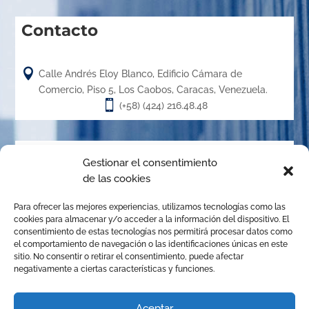
Contacto

Calle Andrés Eloy Blanco, Edificio Cámara de
Comercio, Piso 5, Los Caobos, Caracas, Venezuela.

(+58) (424) 216.48.48
Acerca de
Gestionar el consentimiento
de las cookies
El Centro de Arbitraje de la Cámara de Caracas (CACC),
Para ofrecer las mejores experiencias, utilizamos tecnologías como las
creado en el año 1.989, es un órgano de la Cámara de
cookies para almacenar y/o acceder a la información del dispositivo. El
Comercio, Industria y Servicios de Caracas, organizado de
consentimiento de estas tecnologías nos permitirá procesar datos como
el comportamiento de navegación o las identificaciones únicas en este
conformidad con las disposiciones de la Ley de Arbitraje
sitio. No consentir o retirar el consentimiento, puede afectar
Comercial para promover la solución de conflictos
negativamente a ciertas características y funciones.
mediante el arbitraje institucional, la mediación y
cualquier otro mecanismo alternativo de solución de
Aceptar