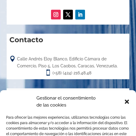
Contacto

Calle Andrés Eloy Blanco, Edificio Cámara de
Comercio, Piso 5, Los Caobos, Caracas, Venezuela.

(+58) (424) 216.48.48
Acerca de
Gestionar el consentimiento
de las cookies
El Centro de Arbitraje de la Cámara de Caracas (CACC),
Para ofrecer las mejores experiencias, utilizamos tecnologías como las
creado en el año 1.989, es un órgano de la Cámara de
cookies para almacenar y/o acceder a la información del dispositivo. El
Comercio, Industria y Servicios de Caracas, organizado de
consentimiento de estas tecnologías nos permitirá procesar datos como
el comportamiento de navegación o las identificaciones únicas en este
conformidad con las disposiciones de la Ley de Arbitraje