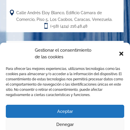

Calle Andrés Eloy Blanco, Edificio Cámara de
Comercio, Piso 5, Los Caobos, Caracas, Venezuela.

(+58) (424) 216.48.48
Acerca de
Gestionar el consentimiento
de las cookies
El Centro de Arbitraje de la Cámara de Caracas (CACC),
Para ofrecer las mejores experiencias, utilizamos tecnologías como las
creado en el año 1.989, es un órgano de la Cámara de
cookies para almacenar y/o acceder a la información del dispositivo. El
Comercio, Industria y Servicios de Caracas, organizado de
consentimiento de estas tecnologías nos permitirá procesar datos como
el comportamiento de navegación o las identificaciones únicas en este
conformidad con las disposiciones de la Ley de Arbitraje
sitio. No consentir o retirar el consentimiento, puede afectar
Comercial para promover la solución de conflictos
negativamente a ciertas características y funciones.
mediante el arbitraje institucional, la mediación y
cualquier otro mecanismo alternativo de solución de
Aceptar
controversias.
Denegar