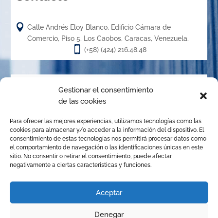

Calle Andrés Eloy Blanco, Edificio Cámara de
Comercio, Piso 5, Los Caobos, Caracas, Venezuela.

(+58) (424) 216.48.48
Acerca de
Gestionar el consentimiento
de las cookies
El Centro de Arbitraje de la Cámara de Caracas (CACC),
Para ofrecer las mejores experiencias, utilizamos tecnologías como las
creado en el año 1.989, es un órgano de la Cámara de
cookies para almacenar y/o acceder a la información del dispositivo. El
Comercio, Industria y Servicios de Caracas, organizado de
consentimiento de estas tecnologías nos permitirá procesar datos como
el comportamiento de navegación o las identificaciones únicas en este
conformidad con las disposiciones de la Ley de Arbitraje
sitio. No consentir o retirar el consentimiento, puede afectar
Comercial para promover la solución de conflictos
negativamente a ciertas características y funciones.
mediante el arbitraje institucional, la mediación y
cualquier otro mecanismo alternativo de solución de
Aceptar
controversias.
Denegar