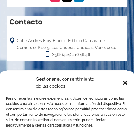
Contacto

Calle Andrés Eloy Blanco, Edificio Cámara de
Comercio, Piso 5, Los Caobos, Caracas, Venezuela.

(+58) (424) 216.48.48
Acerca de
Gestionar el consentimiento
de las cookies
El Centro de Arbitraje de la Cámara de Caracas (CACC),
Para ofrecer las mejores experiencias, utilizamos tecnologías como las
creado en el año 1.989, es un órgano de la Cámara de
cookies para almacenar y/o acceder a la información del dispositivo. El
Comercio, Industria y Servicios de Caracas, organizado de
consentimiento de estas tecnologías nos permitirá procesar datos como
el comportamiento de navegación o las identificaciones únicas en este
conformidad con las disposiciones de la Ley de Arbitraje
sitio. No consentir o retirar el consentimiento, puede afectar
Comercial para promover la solución de conflictos
negativamente a ciertas características y funciones.
mediante el arbitraje institucional, la mediación y