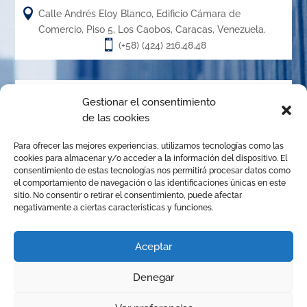

Calle Andrés Eloy Blanco, Edificio Cámara de
Comercio, Piso 5, Los Caobos, Caracas, Venezuela.

(+58) (424) 216.48.48
Acerca de
Gestionar el consentimiento
de las cookies
El Centro de Arbitraje de la Cámara de Caracas (CACC),
Para ofrecer las mejores experiencias, utilizamos tecnologías como las
creado en el año 1.989, es un órgano de la Cámara de
cookies para almacenar y/o acceder a la información del dispositivo. El
Comercio, Industria y Servicios de Caracas, organizado de
consentimiento de estas tecnologías nos permitirá procesar datos como
el comportamiento de navegación o las identificaciones únicas en este
conformidad con las disposiciones de la Ley de Arbitraje
sitio. No consentir o retirar el consentimiento, puede afectar
Comercial para promover la solución de conflictos
negativamente a ciertas características y funciones.
mediante el arbitraje institucional, la mediación y
cualquier otro mecanismo alternativo de solución de
Aceptar
controversias.
Denegar
© Copyright 2025 Centro de Arbitraje | Todos los derechos
1