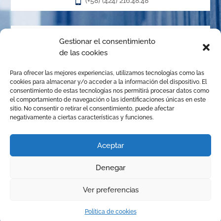

(+58) (424) 216.48.48
Acerca de
Gestionar el consentimiento
de las cookies
El Centro de Arbitraje de la Cámara de Caracas (CACC),
Para ofrecer las mejores experiencias, utilizamos tecnologías como las
creado en el año 1.989, es un órgano de la Cámara de
cookies para almacenar y/o acceder a la información del dispositivo. El
Comercio, Industria y Servicios de Caracas, organizado de
consentimiento de estas tecnologías nos permitirá procesar datos como
el comportamiento de navegación o las identificaciones únicas en este
conformidad con las disposiciones de la Ley de Arbitraje
sitio. No consentir o retirar el consentimiento, puede afectar
Comercial para promover la solución de conflictos
negativamente a ciertas características y funciones.
mediante el arbitraje institucional, la mediación y
cualquier otro mecanismo alternativo de solución de
Aceptar
controversias.
Denegar
© Copyright 2025 Centro de Arbitraje | Todos los derechos
1
Ver preferencias
reservados | Diseñado por
JhonGuevara
Política de cookies