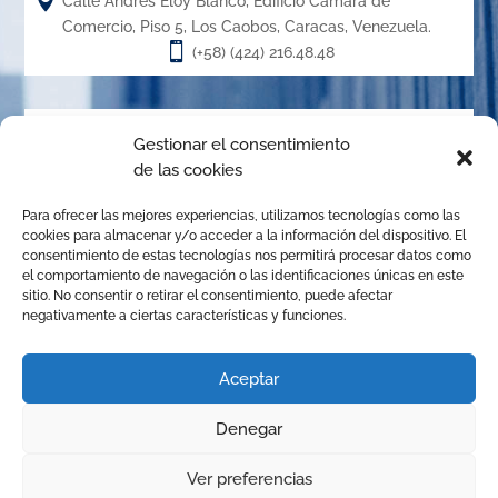

Calle Andrés Eloy Blanco, Edificio Cámara de
Comercio, Piso 5, Los Caobos, Caracas, Venezuela.

(+58) (424) 216.48.48
Acerca de
Gestionar el consentimiento
de las cookies
El Centro de Arbitraje de la Cámara de Caracas (CACC),
Para ofrecer las mejores experiencias, utilizamos tecnologías como las
creado en el año 1.989, es un órgano de la Cámara de
cookies para almacenar y/o acceder a la información del dispositivo. El
Comercio, Industria y Servicios de Caracas, organizado de
consentimiento de estas tecnologías nos permitirá procesar datos como
el comportamiento de navegación o las identificaciones únicas en este
conformidad con las disposiciones de la Ley de Arbitraje
sitio. No consentir o retirar el consentimiento, puede afectar
Comercial para promover la solución de conflictos
negativamente a ciertas características y funciones.
mediante el arbitraje institucional, la mediación y
cualquier otro mecanismo alternativo de solución de
Aceptar
controversias.
Denegar
© Copyright 2025 Centro de Arbitraje | Todos los derechos
1
Ver preferencias
reservados | Diseñado por
JhonGuevara