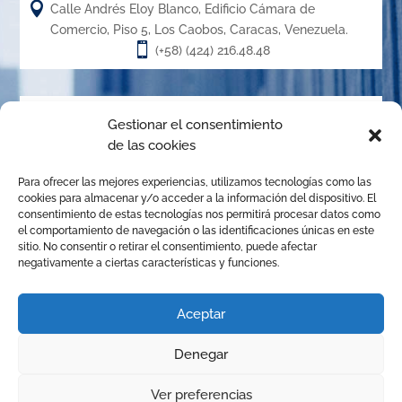

Calle Andrés Eloy Blanco, Edificio Cámara de
Comercio, Piso 5, Los Caobos, Caracas, Venezuela.

(+58) (424) 216.48.48
Acerca de
Gestionar el consentimiento
de las cookies
El Centro de Arbitraje de la Cámara de Caracas (CACC),
Para ofrecer las mejores experiencias, utilizamos tecnologías como las
creado en el año 1.989, es un órgano de la Cámara de
cookies para almacenar y/o acceder a la información del dispositivo. El
Comercio, Industria y Servicios de Caracas, organizado de
consentimiento de estas tecnologías nos permitirá procesar datos como
el comportamiento de navegación o las identificaciones únicas en este
conformidad con las disposiciones de la Ley de Arbitraje
sitio. No consentir o retirar el consentimiento, puede afectar
Comercial para promover la solución de conflictos
negativamente a ciertas características y funciones.
mediante el arbitraje institucional, la mediación y
cualquier otro mecanismo alternativo de solución de
Aceptar
controversias.
Denegar
© Copyright 2025 Centro de Arbitraje | Todos los derechos
1
Ver preferencias
reservados | Diseñado por
JhonGuevara