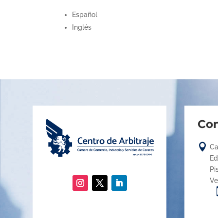
Español
Inglés
Con

Ca
Ed
Pi
Ve