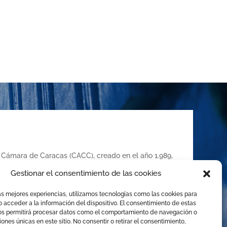
la Cámara de Caracas (CACC), creado en el año 1.989,
de Comercio, Industria y Servicios de Caracas,
Gestionar el consentimiento de las cookies
con las disposiciones de la Ley de Arbitraje
 solución de conflictos mediante el arbitraje
as mejores experiencias, utilizamos tecnologías como las cookies para
 y cualquier otro mecanismo alternativo de solución de
 acceder a la información del dispositivo. El consentimiento de estas
os permitirá procesar datos como el comportamiento de navegación o
ciones únicas en este sitio. No consentir o retirar el consentimiento,