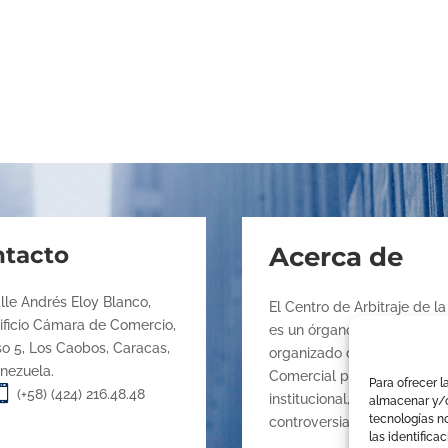
tacto
Acerca de
lle Andrés Eloy Blanco,
El Centro de Arbitraje de 
ificio Cámara de Comercio,
es un órgano de la Cámara 
so 5, Los Caobos, Caracas,
organizado de conformidad 
nezuela.
Comercial para promover la
Para ofrecer l

(+58) (424) 216.48.48
institucional, la mediación
almacenar y/o
tecnologías n
controversias.
las identifica