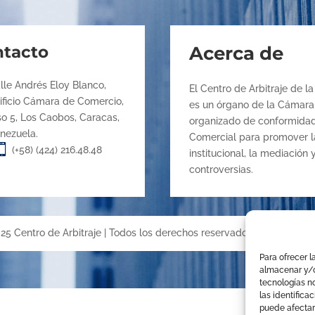
tacto
Acerca de
lle Andrés Eloy Blanco,
El Centro de Arbitraje de 
ificio Cámara de Comercio,
es un órgano de la Cámara 
so 5, Los Caobos, Caracas,
organizado de conformidad 
nezuela.
Comercial para promover la

(+58) (424) 216.48.48
institucional, la mediación
controversias.
25 Centro de Arbitraje | Todos los derechos reservados | Diseñado p
Para ofrecer l
almacenar y/o
tecnologías n
las identifica
puede afectar