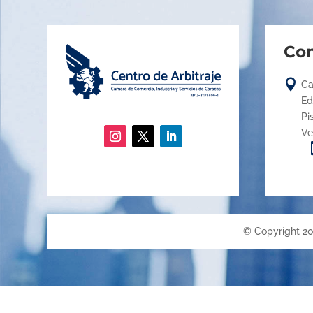
Con

Ca
Ed
Pi
Ve
© Copyright 20