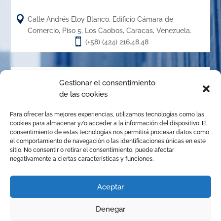

Calle Andrés Eloy Blanco, Edificio Cámara de
Comercio, Piso 5, Los Caobos, Caracas, Venezuela.

(+58) (424) 216.48.48
Acerca de
Gestionar el consentimiento
de las cookies
El Centro de Arbitraje de la Cámara de Caracas (CACC),
Para ofrecer las mejores experiencias, utilizamos tecnologías como las
creado en el año 1.989, es un órgano de la Cámara de
cookies para almacenar y/o acceder a la información del dispositivo. El
Comercio, Industria y Servicios de Caracas, organizado de
consentimiento de estas tecnologías nos permitirá procesar datos como
el comportamiento de navegación o las identificaciones únicas en este
conformidad con las disposiciones de la Ley de Arbitraje
sitio. No consentir o retirar el consentimiento, puede afectar
Comercial para promover la solución de conflictos
negativamente a ciertas características y funciones.
mediante el arbitraje institucional, la mediación y
cualquier otro mecanismo alternativo de solución de
Aceptar
controversias.
Denegar