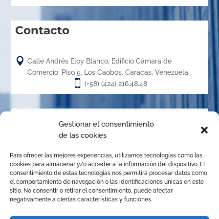
Contacto

Calle Andrés Eloy Blanco, Edificio Cámara de
Comercio, Piso 5, Los Caobos, Caracas, Venezuela.

(+58) (424) 216.48.48
Acerca de
Gestionar el consentimiento
de las cookies
El Centro de Arbitraje de la Cámara de Caracas (CACC),
Para ofrecer las mejores experiencias, utilizamos tecnologías como las
creado en el año 1.989, es un órgano de la Cámara de
cookies para almacenar y/o acceder a la información del dispositivo. El
Comercio, Industria y Servicios de Caracas, organizado de
consentimiento de estas tecnologías nos permitirá procesar datos como
el comportamiento de navegación o las identificaciones únicas en este
conformidad con las disposiciones de la Ley de Arbitraje
sitio. No consentir o retirar el consentimiento, puede afectar
Comercial para promover la solución de conflictos
negativamente a ciertas características y funciones.
mediante el arbitraje institucional, la mediación y
cualquier otro mecanismo alternativo de solución de