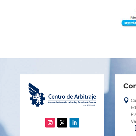
Con

Ca
Ed
Pi
Ve