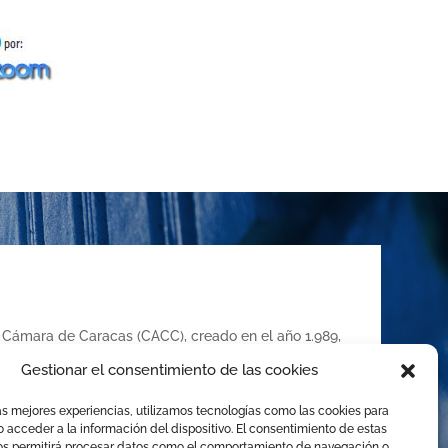
la Cámara de Caracas (CACC), creado en el año 1.989,
de Comercio, Industria y Servicios de Caracas,
Gestionar el consentimiento de las cookies
con las disposiciones de la Ley de Arbitraje
 solución de conflictos mediante el arbitraje
as mejores experiencias, utilizamos tecnologías como las cookies para
 y cualquier otro mecanismo alternativo de solución de
 acceder a la información del dispositivo. El consentimiento de estas
os permitirá procesar datos como el comportamiento de navegación o