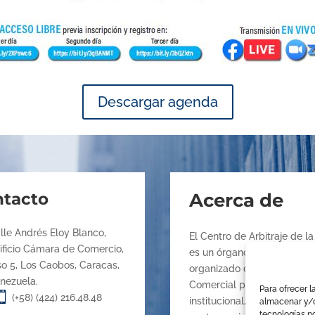
Descargar agenda
tacto
Acerca de
lle Andrés Eloy Blanco,
El Centro de Arbitraje de 
ificio Cámara de Comercio,
es un órgano de la Cámara 
so 5, Los Caobos, Caracas,
organizado de conformidad 
nezuela.
Comercial para promover la
Para ofrecer l

(+58) (424) 216.48.48
institucional, la mediación
almacenar y/o
tecnologías n