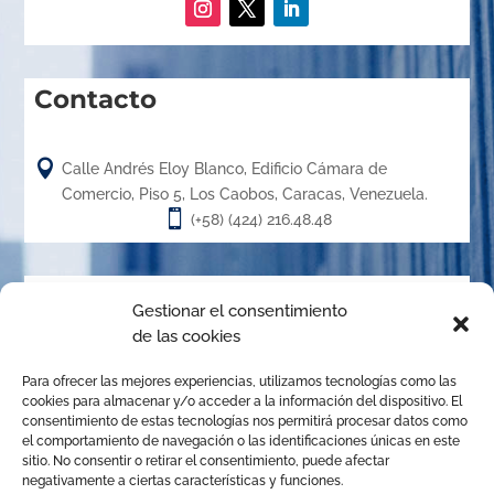
Contacto

Calle Andrés Eloy Blanco, Edificio Cámara de
Comercio, Piso 5, Los Caobos, Caracas, Venezuela.

(+58) (424) 216.48.48
Acerca de
Gestionar el consentimiento
de las cookies
El Centro de Arbitraje de la Cámara de Caracas (CACC),
Para ofrecer las mejores experiencias, utilizamos tecnologías como las
creado en el año 1.989, es un órgano de la Cámara de
cookies para almacenar y/o acceder a la información del dispositivo. El
Comercio, Industria y Servicios de Caracas, organizado de
consentimiento de estas tecnologías nos permitirá procesar datos como
el comportamiento de navegación o las identificaciones únicas en este
conformidad con las disposiciones de la Ley de Arbitraje
sitio. No consentir o retirar el consentimiento, puede afectar
Comercial para promover la solución de conflictos
negativamente a ciertas características y funciones.