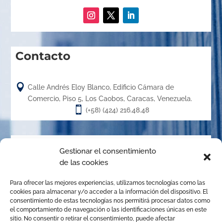
Contacto

Calle Andrés Eloy Blanco, Edificio Cámara de
Comercio, Piso 5, Los Caobos, Caracas, Venezuela.

(+58) (424) 216.48.48
Acerca de
Gestionar el consentimiento
de las cookies
El Centro de Arbitraje de la Cámara de Caracas (CACC),
Para ofrecer las mejores experiencias, utilizamos tecnologías como las
creado en el año 1.989, es un órgano de la Cámara de
cookies para almacenar y/o acceder a la información del dispositivo. El
Comercio, Industria y Servicios de Caracas, organizado de
consentimiento de estas tecnologías nos permitirá procesar datos como
el comportamiento de navegación o las identificaciones únicas en este
conformidad con las disposiciones de la Ley de Arbitraje
sitio. No consentir o retirar el consentimiento, puede afectar