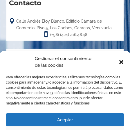
Contacto

Calle Andrés Eloy Blanco, Edificio Cámara de
Comercio, Piso 5, Los Caobos, Caracas, Venezuela.

(+58) (424) 216.48.48
Acerca de
Gestionar el consentimiento
de las cookies
El Centro de Arbitraje de la Cámara de Caracas (CACC),
Para ofrecer las mejores experiencias, utilizamos tecnologías como las
creado en el año 1.989, es un órgano de la Cámara de
cookies para almacenar y/o acceder a la información del dispositivo. El
Comercio, Industria y Servicios de Caracas, organizado de
consentimiento de estas tecnologías nos permitirá procesar datos como
el comportamiento de navegación o las identificaciones únicas en este
conformidad con las disposiciones de la Ley de Arbitraje
sitio. No consentir o retirar el consentimiento, puede afectar
Comercial para promover la solución de conflictos
negativamente a ciertas características y funciones.
mediante el arbitraje institucional, la mediación y
cualquier otro mecanismo alternativo de solución de
Aceptar
controversias.