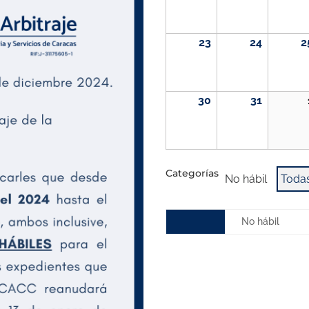
marzo,
marzo,
2026
2026
23
24
2
23
24
marzo,
marzo,
2026
2026
30
31
30
31
marzo,
marzo,
2026
2026
Categorías
No hábil
Todas
No hábil