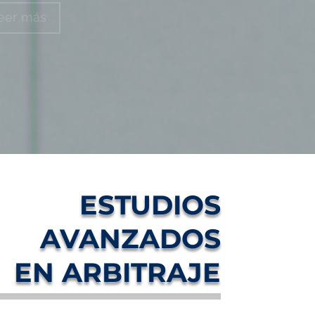
tral objeto de
rutinio
–
eer más
ESTUDIOS
AVANZADOS
EN ARBITRAJE