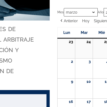
Mes
Año
Anterior
Hoy
Siguien
es de
Lun
Mar
Mié
 arbitraje
lunes
martes
mi
23
24
2
23
24
ción y
febrero,
febrero,
2026
2026
ismo
2
3
2
3
marzo,
marzo,
ón de
2026
2026
9
10
1
9
10
marzo,
marzo,
2026
2026
16
17
1
16
17