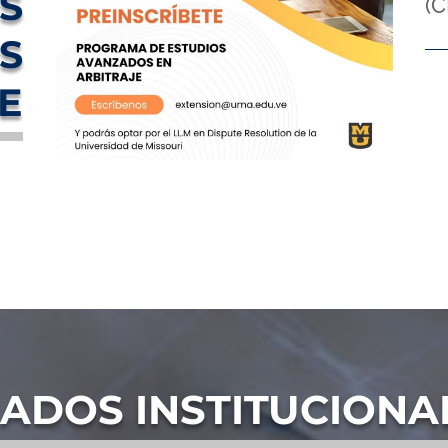
S
(C
S
E
IADOS INSTITUCIONA