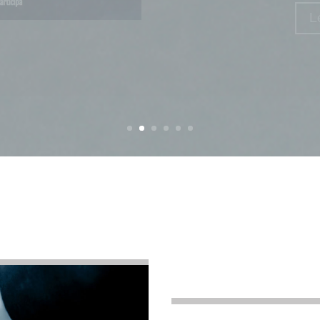
laudo arbi
esc
L