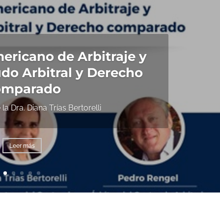
ericano de Arbitraje y
do Arbitral y Derecho
omparado
 la Dra. Diana Trías Bertorelli
Leer más