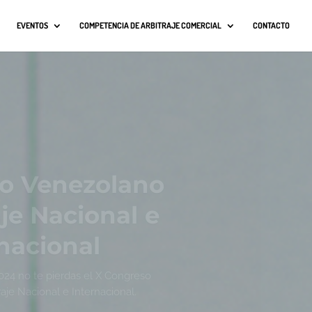
EVENTOS
COMPETENCIA DE ARBITRAJE COMERCIAL
CONTACTO
a del recurso
ión del laudo
: la carga de
el recurso no
face con la
ifestación de
dad contra el