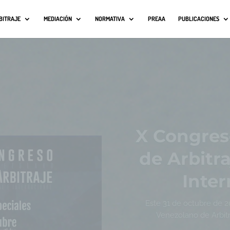
BITRAJE
MEDIACIÓN
NORMATIVA
PREAA
PUBLICACIONES
Procedenci
de anulac
arbitral
sustentar 
se satis
simple man
inconformi