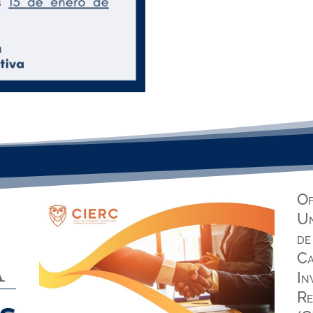
Of
Un
de
A
Ca
In
Re