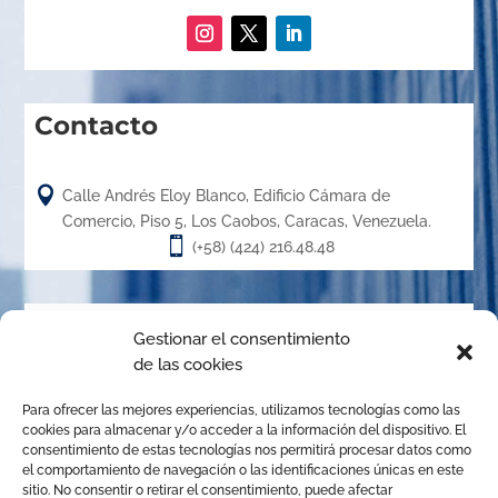
Contacto

Calle Andrés Eloy Blanco, Edificio Cámara de
Comercio, Piso 5, Los Caobos, Caracas, Venezuela.

(+58) (424) 216.48.48
Acerca de
Gestionar el consentimiento
de las cookies
El Centro de Arbitraje de la Cámara de Caracas (CACC),
Para ofrecer las mejores experiencias, utilizamos tecnologías como las
creado en el año 1.989, es un órgano de la Cámara de
cookies para almacenar y/o acceder a la información del dispositivo. El
Comercio, Industria y Servicios de Caracas, organizado de
consentimiento de estas tecnologías nos permitirá procesar datos como
el comportamiento de navegación o las identificaciones únicas en este
conformidad con las disposiciones de la Ley de Arbitraje
sitio. No consentir o retirar el consentimiento, puede afectar