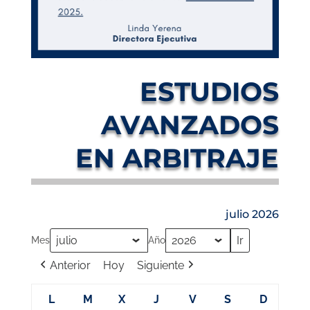
ESTUDIOS
AVANZADOS
EN ARBITRAJE
julio 2026
Mes
Año
Anterior
Hoy
Siguiente
L
M
X
J
V
S
D