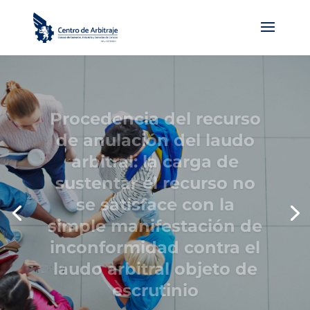
Procedencia del recurso
de anulación del laudo
arbitral: la carga de
sustentar el recurso no
se satisface con la
simple manifestación de
inconformidad contra el
laudo arbitral objeto de
escrutinio
–